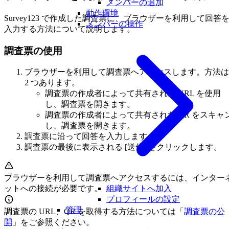
メンバーの追加
動作環境
Survey123 で作成した調査票に、ブラウザーを利用して回答
メンバーの操作
入力する方法について説明します。
調査票の使用
ブラウザーを利用して調査票へアクセスします。方法は
2 つあります。
調査票の作成者によって共有された URL を使用
し、調査票を開きます。
調査票の作成者によって共有された QR をスキャ
し、調査票を開きます。
調査票に沿って回答を入力します。
調査票の最後に表示される [送信] をクリックします。
ブラウザーを利用して調査票へアクセスするには、インター
組織サイトへ加入
ットへの接続が必要です。
プロフィールの設定
管理
調査票の URL、QR を取得する方法については「
調査票の公
開
」をご参照ください。