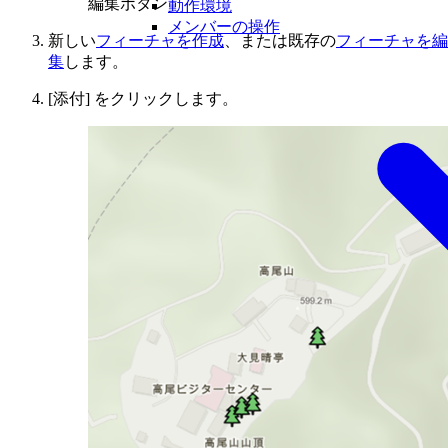
編集ボタン
動作環境
メンバーの操作
新しい
フィーチャを作成
、または既存の
フィーチャを編
集
します。
[添付] をクリックします。