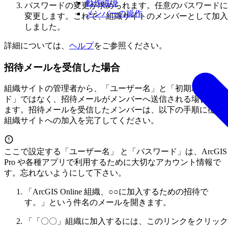
動作環境
パスワードの変更が求められます。任意のパスワードに
メンバーの操作
変更します。これで、組織サイトのメンバーとして加入
しました。
詳細については、
ヘルプ
をご参照ください。
招待メールを受信した場合
組織サイトの管理者から、「ユーザー名」と「初期パスワー
ド」ではなく、招待メールがメンバーへ送信される場合があ
ます。招待メールを受信したメンバーは、以下の手順に従い
組織サイトへの加入を完了してください。
ここで設定する「ユーザー名」 と「パスワード」は、ArcGIS
Pro や各種アプリで利用するために大切なアカウント情報で
す。忘れないようにして下さい。
「ArcGIS Online 組織、○○に加入するための招待で
す。」という件名のメールを開きます。
「「〇〇」組織に加入するには、このリンクをクリック