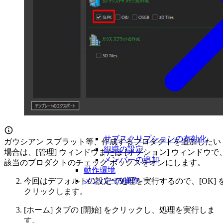
サブスクリプションの有効化
ガウシアン スプラット等、作成するプロダクトを追加したい
組織の設定
場合は、[管理] ウィンドウまたは [オプション] ウィンドウで
メンバーの追加
該当のプロダクトのチェック ボックスをオンにします。
動作環境
メンバーの操作
今回はデフォルトの設定で処理を実行するので、[OK] 
クリックします。
[ホーム] タブの [開始] をクリックし、処理を実行しま
す。