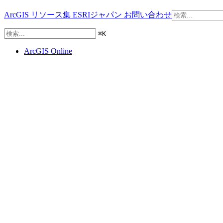
ArcGIS リソース集
ESRIジャパン
お問い合わせ
⌘
K
ArcGIS Online