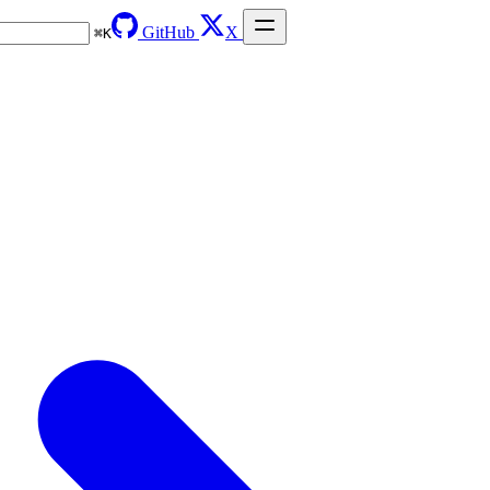
GitHub
X
⌘
K