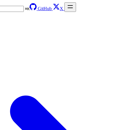
GitHub
X
⌘
K