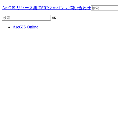
ArcGIS リソース集
ESRIジャパン
お問い合わせ
⌘
K
ArcGIS Online