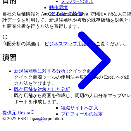
目的
メンバーの追加
動作環境
メンバーの操作
自社の店舗情報と ArcGIS Business Analyst で利用可能な人口
計データを利用して、新規候補地や複数の既存店舗を対象と
た商圏分析を行う方法を習得します。
商圏分析の詳細は、
ビジネスマップ用語集
をご覧ください。
演習
新規候補地に対する分析 (クイック商圏)
クイック商圏ツールの使用法や集計結果の Excel への出
力方法を学びます。
既存店舗を対象とした分析
既存店舗から商圏を作成し、周辺の人口分布マップやレ
ポートを作成します。
組織サイトへ加入
提供元 Hextra
プロフィールの設定
© 2025 ESRI Japan Corporation.
管理