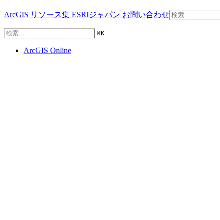
ArcGIS リソース集
ESRIジャパン
お問い合わせ
⌘
K
ArcGIS Online