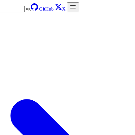
GitHub
X
⌘
K